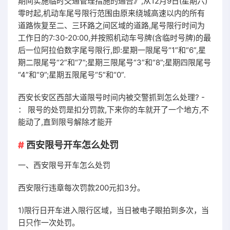
期间实施临时交通管理措施的通告》,从12月9日(星期六)
零时起,机动车尾号限行范围由原来绕城高速以内的所有
道路恢复至二、三环路之间区域的道路,尾号限行时间为
工作日的7:30-20:00,并按照机动车号牌(含临时号牌)的最
后一位阿拉伯数字尾号限行,即:星期一限尾号“1”和“6”,星
期二限尾号“2”和“7”;星期三限尾号“3”和“8”;星期四限尾号
“4”和“9”;星期五限尾号“5”和“0”.
西安长安区西部大道限号时间内被交警抓到怎么处理? -
： 限号的处罚是扣分罚款,下来你的车就开了一个地方,不
能动了,直到限号解除才能开
西安限号开车怎么处罚
一、西安限号开车怎么处罚
西安限行违章每次罚款200元扣3分。
1)限行日开车进入限行区域，当日被电子眼拍到多次，当
日只作一次处罚。