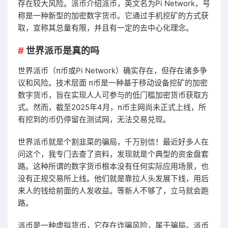
存在较大风险。派币介绍派币，英文名为Pi Network，号
称是一种新型的加密数字货币。它通过手机挖矿的方式获
取，宣称其总量有限，并且有一定的去中心化理念。
世界派币是真的吗
世界派币（π币或Pi Network）确实存在，但存在诸多争
议和风险。技术层面 π币是一种基于移动设备挖矿的加密
数字货币，旨在实现人人可参与的低门槛加密货币获取方
式。然而，截至2025年4月，π币主网尚未正式上线，所
有挖到的币仍停留在测试网，无法交易兑现。
世界派币就是个割韭菜的骗局，千万别信！最近好多人在
问这个，我专门去查了资料，发现就是个典型的资金盘套
路。这种所谓的数字货币根本没有任何实际应用场景，也
没有正规交易所上线。他们就是靠拉人头发展下线，用后
来人的钱给前面的人发收益。等新人不够了，立马就会跑
路。
派币是一种虚拟货币，它存在诈骗风险，属于骗局。派币