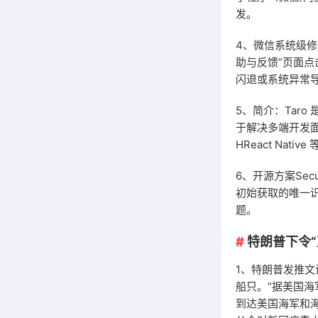
发。
4、微信系统级修
助与反馈”页面点
闪退或系统异常
5、简介：Taro
于解决多端开发面
HReact Na
6、开源方案Sec
初始获取的唯一识
题。
特朗普下令
1、特朗普发推
船只。”据美国海
到达美国海军和海