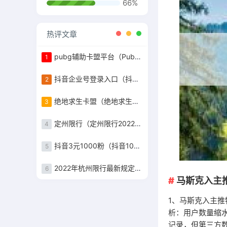
66%
热评文章
pubg辅助卡盟平台（Pubg卡盟）
1
抖音企业号登录入口（抖音企业号登陆网址）
2
绝地求生卡盟（绝地求生卡盟在线自助下单）
3
定州限行（定州限行2022年8月最新通知）
4
抖音3元1000粉（抖音1000粉）
5
2022年杭州限行最新规定（杭州限行时间2022最新规定）
6
马斯克入主
1、马斯克入主
析：用户数量缩水
记录，但第三方