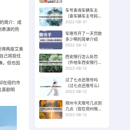
车号查询车辆车主
（查车辆车主号码查
询）
他的简介：成
2022-08-31
剧表演的热
车限号开了一天罚款
多少啊的简单介绍
2022-08-12
曾获得两座艾美
，自己将担任
西安限行怎么处罚
（外地车西安限行怎
捧。但也因
么处罚）
2022-08-12
过了七点还限号吗
却在纽约市
（过七点还限号么）
名喜剧明
2022-08-12
郑州今天限号几点到
几点（现在郑州限号
几点到几点）
2022-08-12