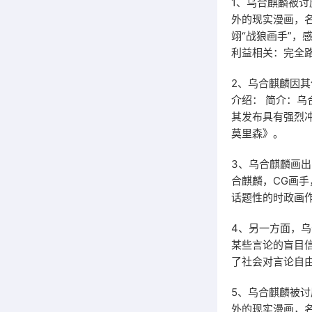
1、乌合麒麟被
外的现实漫画，
翊“战狼画手”
利益相关：完全
2、乌合麒麟因
介绍： 简介：
其发布具有强烈冲
莫里森》。
3、乌合麒麟画
合麒麟，CG画
话题性的时政画作
4、另一方面，
某些言论的盲目
了社会对言论自
5、乌合麒麟被
外的现实漫画，