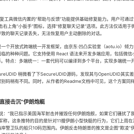
复工具微信内置的“帮助与反馈”功能提供基础修复能力。用户可通过“
击右上角“小扳手”图标，选择“修复聊天记录”选项。此方法仅适用于
导致的聊天记录丢失，无法恢复用户主动删除的对话。
 是一个开放式跨端统一开发框架，由京东·凹凸实验室（aotu.io）倾
临的种种问题。它支持使用 React 语法来开发多端应用，包括微信
tive 等。特点：多端统一：一套代码可以编译到多个平台，实现多端统一
ureUDID 稍微看了下SecureUDID源码，发现其与OpenUDID其
别码稍有不同。同时，从作者的Readme文档中可见，这个方案同
“直接击沉”伊朗炮艇
文说：“我已指示美国海军射击并摧毁任何伊朗炮舰，如果它们骚扰了
军称，这条推特的目的是针对11艘伊朗小型快艇的行为，它们上周在
岸警卫队的船只10码范围内。伊朗反击特朗普的推文是企图“欺凌”