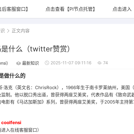
售后客服窗口】
点击查看【PI节点托管】
点击进入
知识
正文内容
什么（twitter赞赏）
2025-11-07 09:11:16
74
nsi）
最新知识
克是做什么的
·洛克（英文名：ChrisRock），1966年生于南卡罗莱纳州，美国
及监制。他以脱口秀出道，曾获得两座艾美奖，代表作品有《致命武
电影有《马达加斯加》系列，曾获得两座艾美奖，于2005年主持第
oolfensi
码进入在线客服窗口）