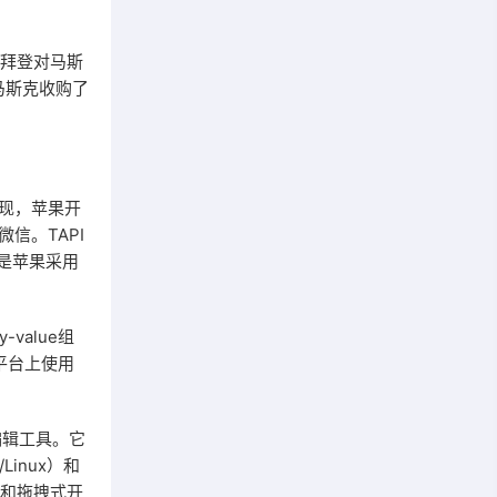
统拜登对马斯
马斯克收购了
现，苹果开
微信。TAPI
c 是苹果采用
value组
S平台上使用
编辑工具。它
Linux）和
程和拖拽式开