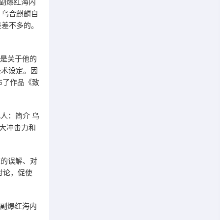
副爆红海内
。乌合麒麟自
是差不多的。
下是关于他的
美术设定。因
布了作品《致
人：简介 乌
大冲击力和
策的误解、对
讨论，促使
一副爆红海内
。