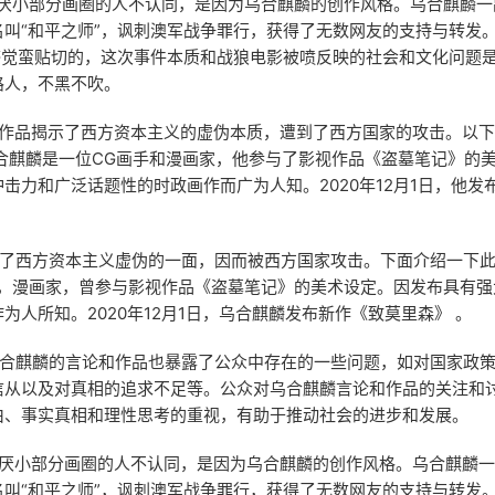
讨厌小部分画圈的人不认同，是因为乌合麒麟的创作风格。乌合麒麟一
名叫“和平之师”，讽刺澳军战争罪行，获得了无数网友的支持与转发
，感觉蛮贴切的，这次事件本质和战狼电影被喷反映的社会和文化问题
路人，不黑不吹。
其作品揭示了西方资本主义的虚伪本质，遭到了西方国家的攻击。以
乌合麒麟是一位CG画手和漫画家，他参与了影视作品《盗墓笔记》的
击力和广泛话题性的时政画作而广为人知。2020年12月1日，他发
出了西方资本主义虚伪的一面，因而被西方国家攻击。下面介绍一下此
手，漫画家，曾参与影视作品《盗墓笔记》的美术设定。因发布具有强
为人所知。2020年12月1日，乌合麒麟发布新作《致莫里森》 。
乌合麒麟的言论和作品也暴露了公众中存在的一些问题，如对国家政
信从以及对真相的追求不足等。公众对乌合麒麟言论和作品的关注和
由、事实真相和理性思考的重视，有助于推动社会的进步和发展。
讨厌小部分画圈的人不认同，是因为乌合麒麟的创作风格。乌合麒麟
名叫“和平之师”，讽刺澳军战争罪行，获得了无数网友的支持与转发