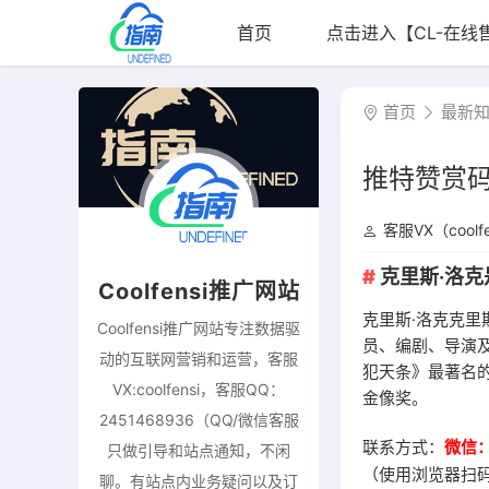
首页
点击进入【CL-在线
首页
最新
推特赞赏码是
客服VX（coolfe
克里斯·洛
Coolfensi推广网站
克里斯·洛克克里斯
Coolfensi推广网站专注数据驱
员、编剧、导演
动的互联网营销和运营，客服
犯天条》最著名的
VX:coolfensi，客服QQ：
金像奖。
2451468936（QQ/微信客服
联系方式：
微信：c
只做引导和站点通知，不闲
（使用浏览器扫
聊。有站点内业务疑问以及订