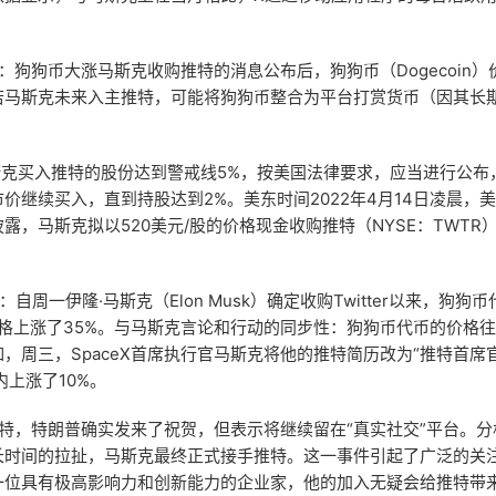
：狗狗币大涨马斯克收购推特的消息公布后，狗狗币（Dogecoin）
若马斯克未来入主推特，可能将狗狗币整合为平台打赏货币（因其长
斯克买入推特的股份达到警戒线5%，按美国法律要求，应当进行公布
价继续买入，直到持股达到2%。美东时间2022年4月14日凌晨，
披露，马斯克拟以520美元/股的价格现金收购推特（NYSE：TWTR）
自周一伊隆·马斯克（Elon Musk）确定收购Twitter以来，狗狗币
n）价格上涨了35%。与马斯克言论和行动的同步性：狗狗币代币的价格
，周三，SpaceX首席执行官马斯克将他的推特简历改为“推特首席
内上涨了10%。
特，特朗普确实发来了祝贺，但表示将继续留在“真实社交”平台。分
长时间的拉扯，马斯克最终正式接手推特。这一事件引起了广泛的关
一位具有极高影响力和创新能力的企业家，他的加入无疑会给推特带