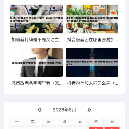
加粉丝灯牌是不是关注主播了（加粉丝灯牌对主播有什么好处）
抖音粉丝团在哪里查看加入的粉丝团的日期啊（抖音加入的粉丝团怎么看）
派币改完名字哪里看（派币可以换钱了吗）
抖音粉丝加入群怎么弄（抖音粉丝群怎么申请加入）
«
»
2026年8月
一
二
三
四
五
六
日