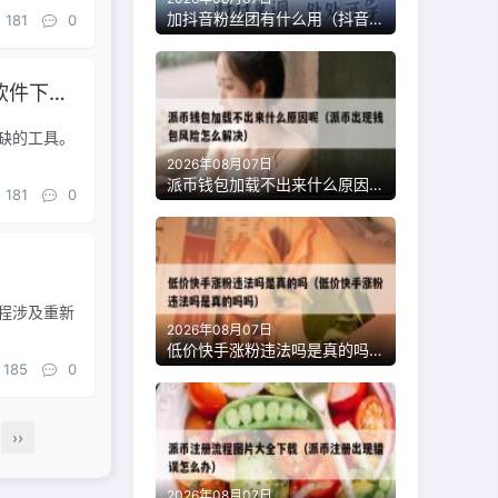
加抖音粉丝团有什么用（抖音加入粉丝团有什么好处和坏处）
181
0
免费获得抖音粉丝的软件叫什么（抖音免费粉丝软件下载）
缺的工具。
2026年08月07日
派币钱包加载不出来什么原因呢（派币出现钱包风险怎么解决）
181
0
）
程涉及重新
2026年08月07日
低价快手涨粉违法吗是真的吗（低价快手涨粉违法吗是真的吗吗）
185
0
››
2026年08月07日