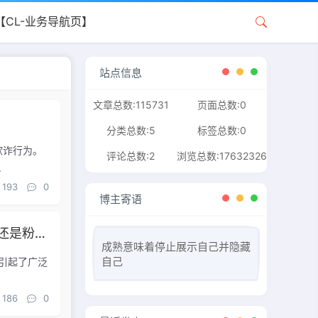
【CL-业务导航页】
站点信息
文章总数:115731
页面总数:0
分类总数:5
标签总数:0
欺诈行为。
评论总数:2
浏览总数:17632326
.
193
0
博主寄语
抖音点赞和粉丝多了,有钱赚吗（抖音里点赞多好还是粉丝量多好）
成熟意味着停止展示自己并隐藏
自己
益引起了广泛
186
0