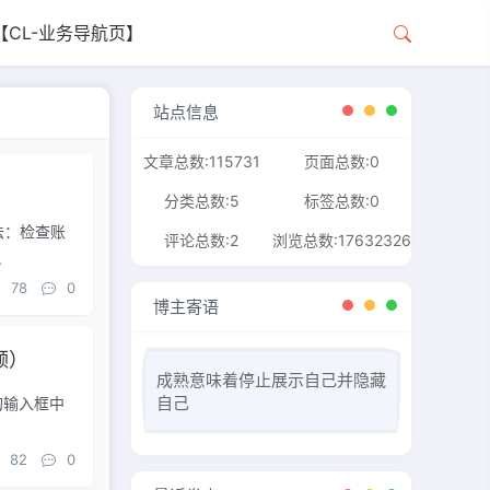
【CL-业务导航页】
站点信息
文章总数:115731
页面总数:0
分类总数:5
标签总数:0
法：检查账
评论总数:2
浏览总数:17632326
.
78
0
博主寄语
频）
成熟意味着停止展示自己并隐藏
自己
的输入框中
82
0